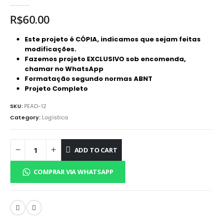
0
out of 5
R$
60.00
Este projeto é CÓPIA, indicamos que sejam feitas
modificações.
Fazemos projeto EXCLUSIVO sob encomenda,
chamar no WhatsApp
Formatação segundo normas ABNT
Projeto Completo
SKU:
PEAD-12
Category:
Logística
ADD TO CART
COMPRAR VIA WHATSAPP