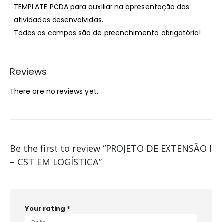
TEMPLATE PCDA para auxiliar na apresentação das
atividades desenvolvidas.
Todos os campos são de preenchimento obrigatório!
Reviews
There are no reviews yet.
LINKS RÁPIDO
Be the first to review “PROJETO DE EXTENSÃO I
Ajuda e Suporte
– CST EM LOGÍSTICA”
Contato Via WhatsApp
Histórico de Compras
Minha Conta
Your rating
*